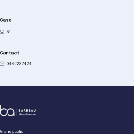
Case
51
Contact
0442232424
Grand public