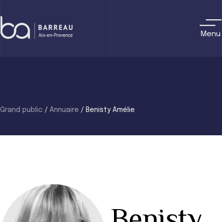
Skip
to
content
Menu
Grand public
/
Annuaire
/
Benisty Amélie
Benisty