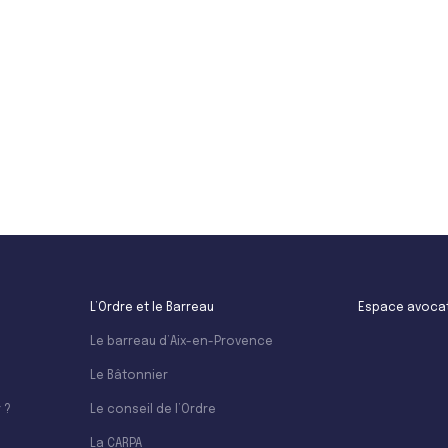
Leaflet
L’Ordre et le Barreau
Espace avoca
Le barreau d’Aix-en-Provence
Le Bâtonnier
 ?
Le conseil de l’Ordre
La CARPA