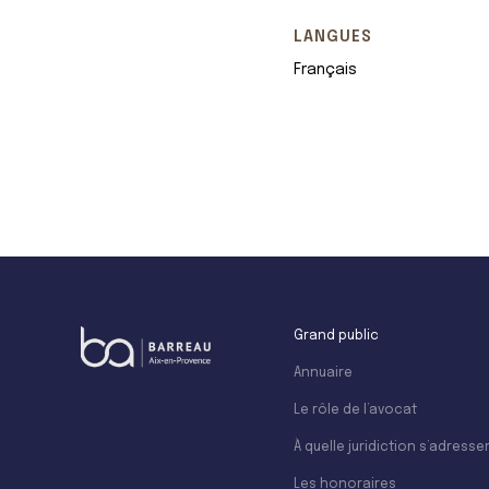
LANGUES
Français
+
−
Grand public
Annuaire
Le rôle de l’avocat
À quelle juridiction s’adresser
Les honoraires