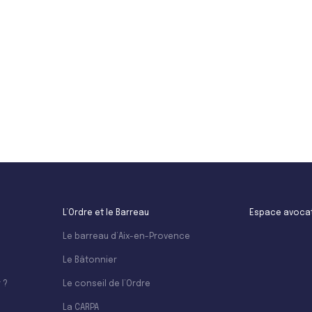
Leaflet
L’Ordre et le Barreau
Espace avoca
Le barreau d’Aix-en-Provence
Le Bâtonnier
 ?
Le conseil de l’Ordre
La CARPA