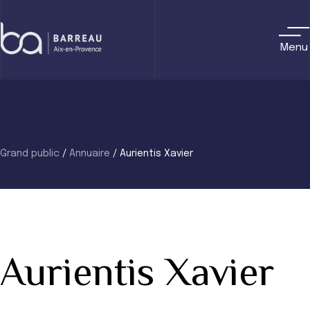
Skip
to
content
Menu
Grand public
/
Annuaire
/
Aurientis Xavier
Aurientis Xavier