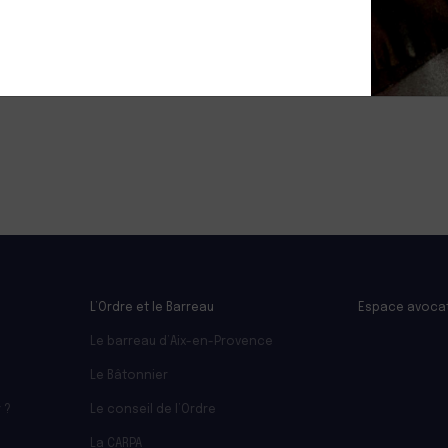
Leaflet
L’Ordre et le Barreau
Espace avoca
Le barreau d’Aix-en-Provence
Le Bâtonnier
 ?
Le conseil de l’Ordre
La CARPA