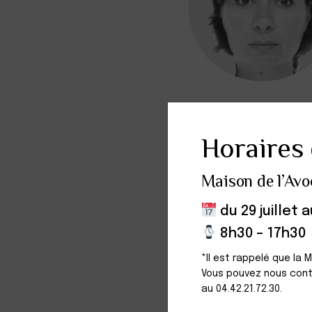
Avocate au barre
Horaires 
A prêté serment l
Maison de l’Avo
du 29 juillet 
8h30 – 17h30
*Il est rappelé que la 
Vous pouvez nous cont
au 04.42.21.72.30.