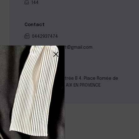
144
Contact
0442937474
s.arnaud.avocat@gmail.com
Localisation
Le Mansard - Entrée B 4. Place Romée de
Villeneuve 13090 AIX EN PROVENCE