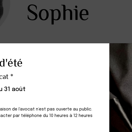
Sophie
au d'Aix-en-Provence
d'été
e 3 janvier 2001
cat *
STRUCTURE / ASSOCIATION
au 31 août
ARNAUD SOPHIE
Le Mansard - Entrée B
4. Place Romée de Villeneuve
Maison de l’avocat n’est pas ouverte au public.
13090 AIX EN PROVENCE
acter par téléphone du 10 heures à 12 heures