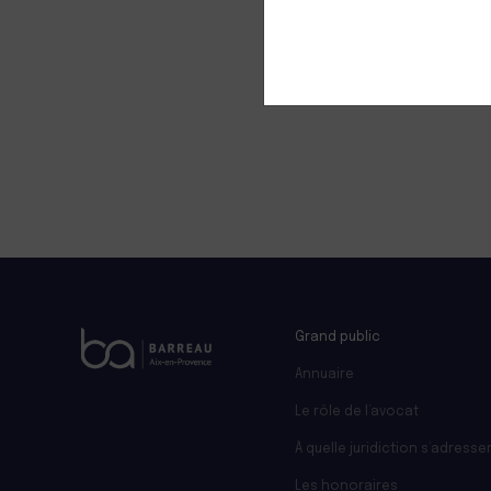
LANGUES
Français
+
−
Grand public
Annuaire
Le rôle de l’avocat
À quelle juridiction s’adresser
Les honoraires