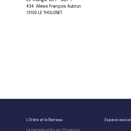
Le Triangle Vert - Bât. 1 -
434. Allées François Aubrun
13100 LE THOLONET
Leaflet
L’Ordre et le Barreau
Espace avoca
Le barreau d’Aix-en-Provence