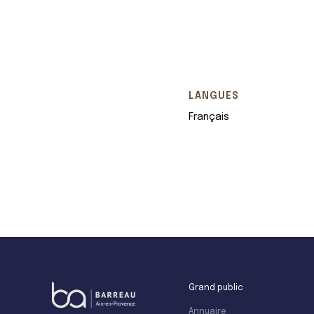
LANGUES
Français
+
−
Grand public
Annuaire