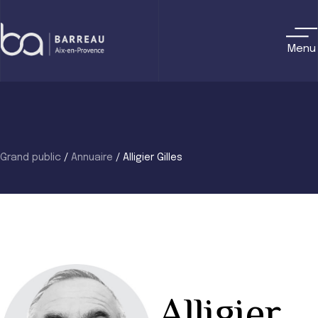
Skip
to
content
Menu
Grand public
/
Annuaire
/
Alligier Gilles
Alligier