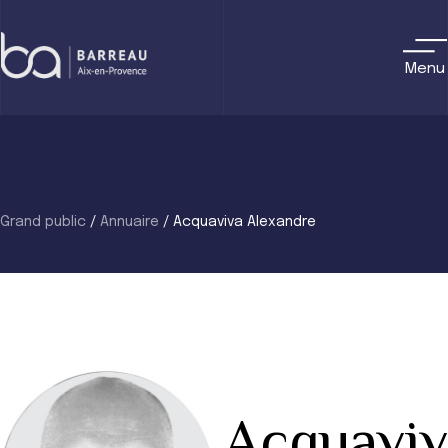
Skip
to
content
Menu
Grand public
/
Annuaire
/
Acquaviva Alexandre
Acquaviv