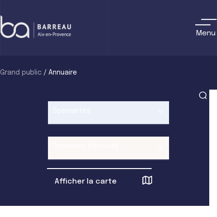
Skip
to
content
Menu
Grand public
/
Annuaire
Spécialités
Domaines d'activité
Afficher la carte